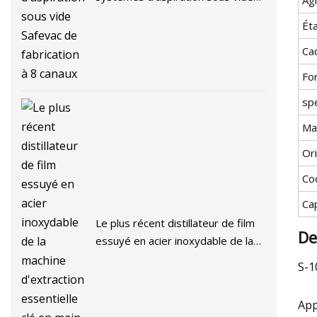
Safevac de fabrication à 8 canaux
Ét
Ca
For
spé
Ma
Or
Co
Ca
Le plus récent distillateur de film
De
essuyé en acier inoxydable de la
machine d'extraction essentielle
S-1
clé en main pour la purification
App