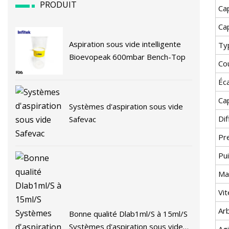
PRODUIT
Cap
Ca
Aspiration sous vide intelligente
Ty
Bioevopeak 600mbar Bench-Top
Co
Éc
Ca
Systèmes d'aspiration sous vide
Di
Safevac
Pre
Pu
Ma
Vit
Arb
Bonne qualité Dlab1ml/S à 15ml/S
Systèmes d'aspiration sous vide
Ag