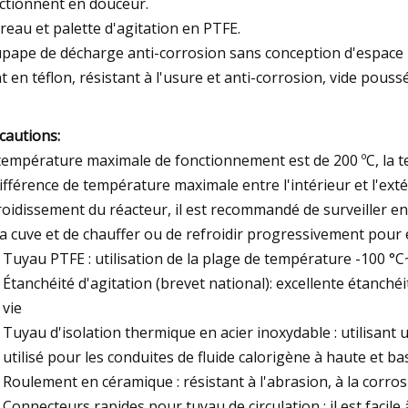
ctionnent en douceur.
reau et palette d'agitation en PTFE.
pape de décharge anti-corrosion sans conception d'espace 
nt en téflon, résistant à l'usure et anti-corrosion, vide poussé
cautions:
température maximale de fonctionnement est de 200 ºC, la t
différence de température maximale entre l'intérieur et l'ext
roidissement du réacteur, il est recommandé de surveiller en
la cuve et de chauffer ou de refroidir progressivement pour é
Tuyau PTFE : utilisation de la plage de température -100 °C~
Étanchéité d'agitation (brevet national): excellente étanché
vie
Tuyau d'isolation thermique en acier inoxydable : utilisant
utilisé pour les conduites de fluide calorigène à haute et b
Roulement en céramique : résistant à l'abrasion, à la corro
Connecteurs rapides pour tuyau de circulation : il est facile