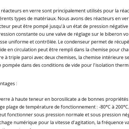
 réacteurs en verre sont principalement utilisés pour la réact
férents types de matériaux. Nous avons des réacteurs en verre
cteur peut être pompé jusqu'à un état de pression négative
ression constante ou une valve de réglage sur le biberon vo
esse uniforme et contrôlée. Le condenseur permet de récupérer
uide en circulation peut être rempli dans la chemise pour chau
re à triple paroi avec deux chemises, la chemise intérieure sert
e pompée dans des conditions de vide pour l'isolation therm
ntages :
verre à haute teneur en borosilicate a de bonnes propriétés
ge plage de température de fonctionnement : -80°C à 200°C.
peut fonctionner sous pression normale et sous pression nég
ichage numérique pour la vitesse d'agitation, la fréquence va