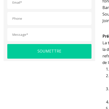
fon
Bar
Sou
Joi
Pré
La 
la 
SOUMETTRE
ref
de 