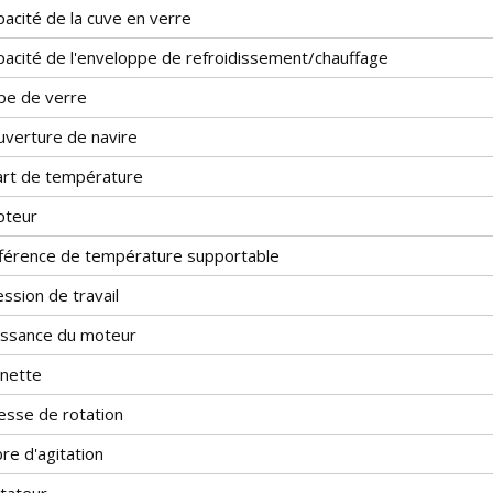
acité de la cuve en verre
pacité de l'enveloppe de refroidissement/chauffage
pe de verre
uverture de navire
art de température
pteur
fférence de température supportable
ssion de travail
issance du moteur
nette
esse de rotation
re d'agitation
itateur