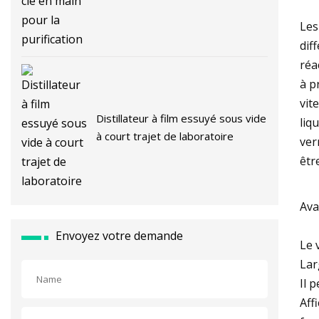
Les
dif
réa
à p
vit
Distillateur à film essuyé sous vide
liq
à court trajet de laboratoire
ver
êtr
Ava
Envoyez votre demande
Le 
Lar
Il 
Aff